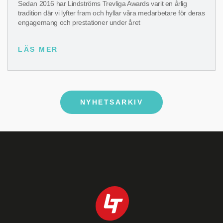
Sedan 2016 har Lindströms Trevliga Awards varit en årlig
tradition där vi lyfter fram och hyllar våra medarbetare för deras
engagemang och prestationer under året
LÄS MER
NYHETSARKIV