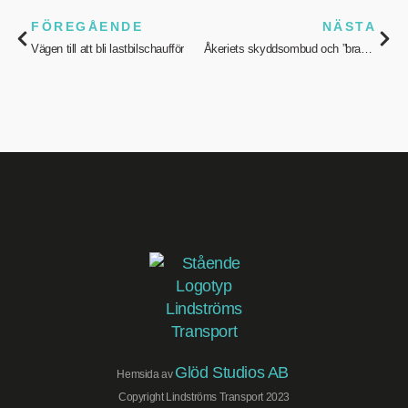
FÖREGÅENDE
NÄSTA
Vägen till att bli lastbilschaufför
Åkeriets skyddsombud och ”brandsläckare”
Glöd Studios AB
Hemsida av
Copyright Lindströms Transport 2023