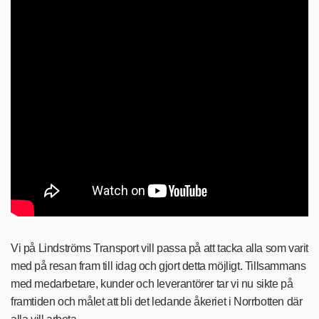
Vi på Lindströms Transport vill passa på att tacka alla som varit
med på resan fram till idag och gjort detta möjligt. Tillsammans
med medarbetare, kunder och leverantörer tar vi nu sikte på
framtiden och målet att bli det ledande åkeriet i Norrbotten där