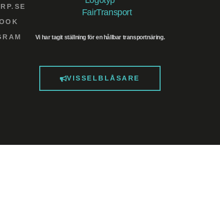
RP.SE
BOOK
AGRAM
Vi har tagit ställning för en hållbar transportnäring.
VISSELBLÅSARE