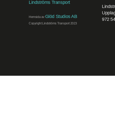
Lindst
Uppla
Glöd Studios AB
Hemsida av
972 54
Copyright Lindströms Transport 2023