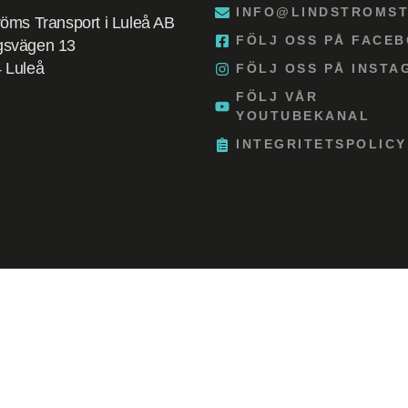
INFO@LINDSTROMST
röms Transport i Luleå AB
FÖLJ OSS PÅ FACE
gsvägen 13
 Luleå
FÖLJ OSS PÅ INST
FÖLJ VÅR
YOUTUBEKANAL
INTEGRITETSPOLICY