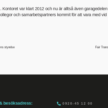
ntoret var klart 2012 och nu är alltså även garagedelen fär
 kollegor och samarbetspartners kommit för att vara med vid
ens styrelse
Fair Trans
 & besöksadress:
0920-45 12 00