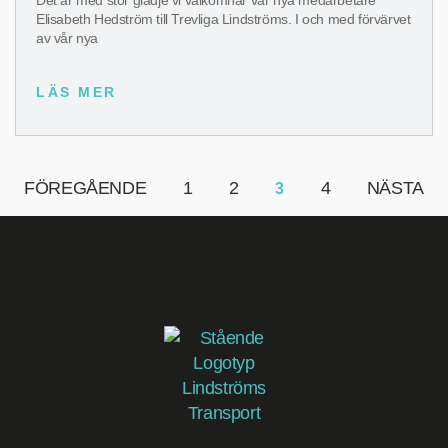
Det är med stor glädje vi välkomnar vår nya medarbetare
Elisabeth Hedström till Trevliga Lindströms. I och med förvärvet
av vår nya
LÄS MER
FÖREGÅENDE
1
2
4
NÄSTA
3